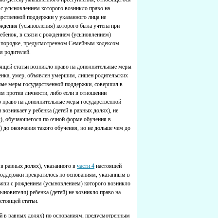
и с усыновлением которого возникло право на
рственной поддержки у указанного лица не
ождения (усыновления) которого была учтена при
ебенок, в связи с рождением (усыновлением)
в порядке, предусмотренном Семейным кодексом
я родителей.
ящей статьи возникло право на дополнительные меры
нка, умер, объявлен умершим, лишен родительских
ьные меры государственной поддержки, совершил в
ям против личности, либо если в отношении
о право на дополнительные меры государственной
возникает у ребенка (детей в равных долях), не
х), обучающегося по очной форме обучения в
 до окончания такого обучения, но не дольше чем до
 в равных долях), указанного в
части 4
настоящей
 поддержки прекратилось по основаниям, указанным в
связи с рождением (усыновлением) которого возникло
ыновителя) ребенка (детей) не возникло право на
стоящей статьи.
ей в равных долях) по основаниям, предусмотренным