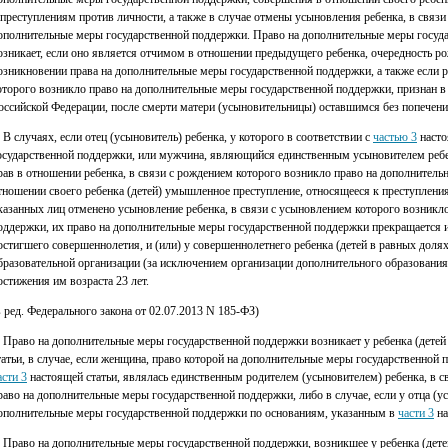
 преступлениям против личности, а также в случае отмены усыновления ребенка, в связ
ополнительные меры государственной поддержки. Право на дополнительные меры госуда
озникает, если оно является отчимом в отношении предыдущего ребенка, очередность р
озникновении права на дополнительные меры государственной поддержки, а также если р
оторого возникло право на дополнительные меры государственной поддержки, признан 
оссийской Федерации, после смерти матери (усыновительницы) оставшимся без попечени
. В случаях, если отец (усыновитель) ребенка, у которого в соответствии с
частью 3
насто
осударственной поддержки, или мужчина, являющийся единственным усыновителем ребе
рав в отношении ребенка, в связи с рождением которого возникло право на дополнител
тношении своего ребенка (детей) умышленное преступление, относящееся к преступлени
казанных лиц отменено усыновление ребенка, в связи с усыновлением которого возникл
оддержки, их право на дополнительные меры государственной поддержки прекращается и 
остигшего совершеннолетия, и (или) у совершеннолетнего ребенка (детей в равных доля
бразовательной организации (за исключением организации дополнительного образования)
остижения им возраста 23 лет.
в ред. Федерального закона от 02.07.2013 N 185-ФЗ)
. Право на дополнительные меры государственной поддержки возникает у ребенка (детей
татьи, в случае, если женщина, право которой на дополнительные меры государственной
асти 3
настоящей статьи, являлась единственным родителем (усыновителем) ребенка, в 
раво на дополнительные меры государственной поддержки, либо в случае, если у отца (ус
ополнительные меры государственной поддержки по основаниям, указанным в
части 3
на
. Право на дополнительные меры государственной поддержки, возникшее у ребенка (дет