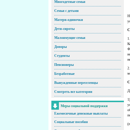
Многодетные семьи
Семьи с детьми
Н
Матери-одиночки
у
Дети-сироты
С
Малоимущие семьи
1
К
Доноры
Ф
н
Студенты
н
Пенсионеры
2
м
Безработные
С
Вынужденные переселенцы
Д
Смотреть все категории
1
у
Меры социальной поддержки
о
Ежемесячные денежные выплаты
п
Социальные пособия
(