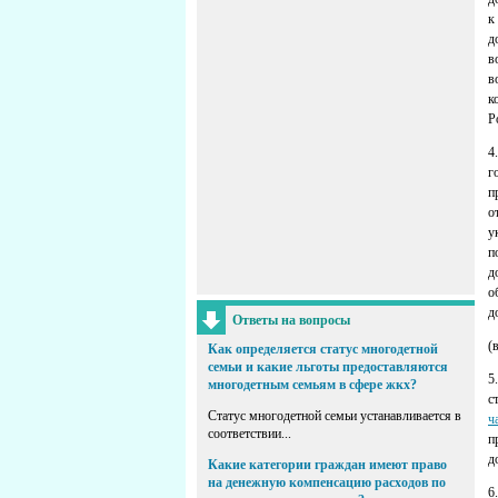
к
д
в
в
к
Р
4
г
п
о
у
п
д
о
д
Ответы на вопросы
(
Как определяется статус многодетной
семьи и какие льготы предоставляются
5
многодетным семьям в сфере жкх?
с
Статус многодетной семьи устанавливается в
ч
соответствии...
п
д
Какие категории граждан имеют право
на денежную компенсацию расходов по
6