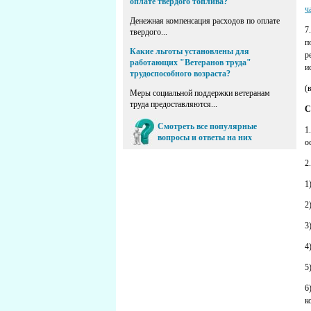
оплате твердого топлива?
ч
Денежная компенсация расходов по оплате
7
твердого...
п
Какие льготы установлены для
р
работающих "Ветеранов труда"
и
трудоспособного возраста?
(
Меры социальной поддержки ветеранам
труда предоставляются...
С
Смотреть все популярные
1
вопросы и ответы на них
о
2
1
2
3
4
5
6
к