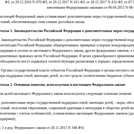
ФЗ, от 28.12.2016 N 470-ФЗ, от 20.12.2017 N 411-ФЗ, от 28.12.2017 N 432-ФЗ, от 07.
внесенными Федеральными законами от 06.04.2015 N 68-Ф
астоящий Федеральный закон устанавливает дополнительные меры государственной подд
словий, обеспечивающих этим семьям достойную жизнь.
татья 1. Законодательство Российской Федерации о дополнительных мерах госуд
. Законодательство Российской Федерации о дополнительных мерах государственной под
онституции Российской Федерации, общепризнанных принципах и нормах международно
едерации и состоит из настоящего Федерального закона, других федеральных законов, а 
ормативных правовых актов Российской Федерации. В целях единообразного применения
еобходимости могут издаваться соответствующие разъяснения в порядке, определяемом
. Органы государственной власти субъектов Российской Федерации и органы местного с
еры поддержки семей, имеющих детей, за счет средств соответственно бюджетов субъек
татья 2. Основные понятия, используемые в настоящем Федеральном законе
ля целей настоящего Федерального закона используются следующие основные понятия:
) дополнительные меры государственной поддержки семей, имеющих детей, - меры, о
словий, получения образования, социальной адаптации и интеграции в общество детей-и
беспечения с учетом особенностей, установленных настоящим Федеральным законом (да
оддержки);
п. 1 в ред. Федерального закона от 28.11.2015 N 348-ФЗ)