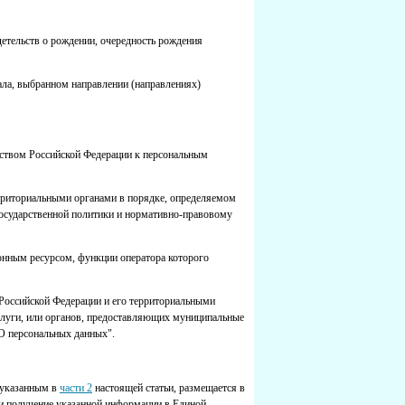
идетельств о рождении, очередность рождения
тала, выбранном направлении (направлениях)
льством Российской Федерации к персональным
рриториальными органами в порядке, определяемом
осударственной политики и нормативно-правовому
онным ресурсом, функции оператора которого
Российской Федерации и его территориальными
луги, или органов, предоставляющих муниципальные
"О персональных данных".
 указанным в
части 2
настоящей статьи, размещается в
и получение указанной информации в Единой