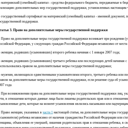
) материнский (семейный) капитал - средства федерального бюджета, передаваемые в б
еализацию дополнительных мер государственной поддержки, установленных настоящим
) государственный сертификат на материнский (семейный) капитал - именной документ
осударственной поддержки.
татья 3. Право на дополнительные меры государственной поддержки
. Право на дополнительные меры государственной поддержки возникает при рождении (у
оссийской Федерации, у следующих граждан Российской Федерации независимо от места 
) женщин, родивших (усыновивших) второго ребенка начиная с 1 января 2007 года;
) женщин, родивших (усыновивших) третьего ребенка или последующих детей начиная с 1 
оспользовались правом на дополнительные меры государственной поддержки;
) мужчин, являющихся единственными усыновителями второго, третьего ребенка или по
равом на дополнительные меры государственной поддержки, если решение суда об усыно
007 года.
. При возникновении права на дополнительные меры государственной поддержки лиц, у
ети, в отношении которых данные лица были лишены родительских прав или в отношени
сыновленные дети, которые на момент усыновления являлись пасынками или падчерицам
. Право женщин, указанных в
части 1
настоящей статьи, на дополнительные меры государ
усыновителя) ребенка независимо от наличия гражданства Российской Федерации или стат
енщины, объявления ее умершей, лишения родительских прав в отношении ребенка, в св
ополнительные меры государственной поддержки, совершения в отношении своего ребен