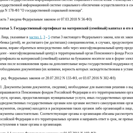
осударственной информационной системе социального обеспечения осуществляются в со
ода N 178-ФЗ "О государственной социальной помощи".
часть 7 введена Федеральным законом от 07.03.2018 N 56-ФЗ)
татья 5. Государственный сертификат на материнский (семейный) капитал и его 
. Лица, указанные в
частях 1
,
3
-
5
статьи 3 настоящего Федерального закона, или их зако
ебенка (детей), не достигшего (не достигших) совершеннолетия, в случаях, предусмотр
акона, вправе обратиться непосредственно либо через многофункциональный центр пред
далее - многофункциональный центр) в территориальный орган Пенсионного фонда Росси
ертификата на материнский (семейный) капитал на бумажном носителе или в форме элект
ремя после возникновения права на дополнительные меры государственной поддержки п
еобходимыми документами (их копиями, верность которых засвидетельствована в устан
в ред. Федеральных законов от 28.07.2012 N 133-ФЗ, от 03.07.2016 N 302-ФЗ)
.1. Документы (копии документов, сведения), необходимые для вынесения решения о выд
апрашиваются Пенсионным фондом Российской Федерации и его территориальными орга
слуги, органах, предоставляющих муниципальные услуги, иных государственных органах
одведомственных государственным органам или органам местного самоуправления орган
окументов, сведения) находятся в распоряжении таких органов либо организаций и лицо
окументы самостоятельно. Соответствующие органы и организации обязаны рассмотре
оссийской Федерации и его территориальных органов и направить ответ в срок, не прев
оступления в такие органы и организации.