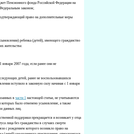
юджет Пенсионного фонда Российской Федерации на
 Федеральным законом;
, подтверждающий право на дополнительные меры
сыновлении) ребенка (детей), имеющего гражданство
их жительства:
января 2007 года, если ранее они не
следующих детей, ранее не воспользовавшихся
влении вступило в законную силу начиная с 1 января
казанных в
части 1
настоящей статьи, не учитываются
и которых было отменено усыновление, а также
и данных лиц.
ственной поддержки прекращается и возникает у отца
уса лица без гражданства в случаях смерти
язи с рождением которого возникло право на
ка (детей) умышленного преступления, относящегося