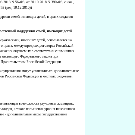
03.2018 N 56-ФЗ, от 30.10.2018 N 390-ФЗ, с изм.,
З (ред. 19.12.2016))
ержки семей, имеющих детей, в целях создания
арственной поддержки семей, имеющих детей
держки семей, имеющих детей, основывается на
го права, международных договорах Российской
также из издаваемых в соответствии с ними иных
 настоящего Федерального закона при
 Правительством Российской Федерации.
амоуправления могут устанавливать дополнительные
тов Российской Федерации и местных бюджетов.
беспечивающие возможность улучшения жилищных
нвалидов, а также повышения уровня пенсионного
лее - дополнительные меры государственной