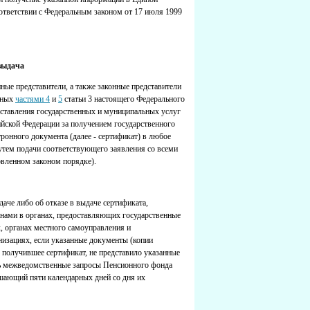
ответствии с Федеральным законом от 17 июля 1999
выдача
нные представители, а также законные представители
енных
частями 4
и
5
статьи 3 настоящего Федерального
оставления государственных и муниципальных услуг
йской Федерации за получением государственного
ронного документа (далее - сертификат) в любое
утем подачи соответствующего заявления со всеми
овленном законом порядке).
аче либо об отказе в выдаче сертификата,
нами в органах, предоставляющих государственные
, органах местного самоуправления и
изациях, если указанные документы (копии
, получившее сертификат, не представило указанные
ть межведомственные запросы Пенсионного фонда
ышающий пяти календарных дней со дня их