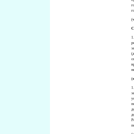
г
г
(
С
1
р
з
(
с
в
н
(
1
з
у
п
д
д
Р
п