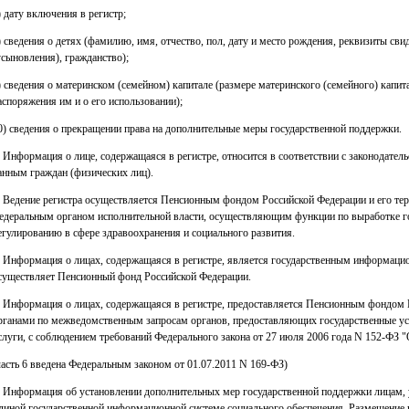
) дату включения в регистр;
) сведения о детях (фамилию, имя, отчество, пол, дату и место рождения, реквизиты св
усыновления), гражданство);
) сведения о материнском (семейном) капитале (размере материнского (семейного) капи
аспоряжения им и о его использовании);
0) сведения о прекращении права на дополнительные меры государственной поддержки.
. Информация о лице, содержащаяся в регистре, относится в соответствии с законодате
анным граждан (физических лиц).
. Ведение регистра осуществляется Пенсионным фондом Российской Федерации и его те
едеральным органом исполнительной власти, осуществляющим функции по выработке г
егулированию в сфере здравоохранения и социального развития.
. Информация о лицах, содержащаяся в регистре, является государственным информаци
существляет Пенсионный фонд Российской Федерации.
. Информация о лицах, содержащаяся в регистре, предоставляется Пенсионным фондом 
рганами по межведомственным запросам органов, предоставляющих государственные ус
слуги, с соблюдением требований Федерального закона от 27 июля 2006 года N 152-ФЗ 
часть 6 введена Федеральным законом от 01.07.2011 N 169-ФЗ)
. Информация об установлении дополнительных мер государственной поддержки лицам,
диной государственной информационной системе социального обеспечения. Размещение 