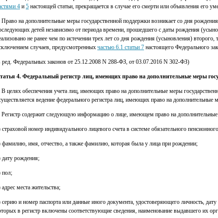
астями 4
и
5
настоящей статьи, прекращается в случае его смерти или объявления его у
. Право на дополнительные меры государственной поддержки возникает со дня рождения 
оследующих детей независимо от периода времени, прошедшего с даты рождения (усынов
еализовано не ранее чем по истечении трех лет со дня рождения (усыновления) второго, 
сключением случаев, предусмотренных
частью 6.1 статьи 7
настоящего Федерального зак
в ред. Федеральных законов от 25.12.2008 N 288-ФЗ, от 03.07.2016 N 302-ФЗ)
татья 4. Федеральный регистр лиц, имеющих право на дополнительные меры гос
. В целях обеспечения учета лиц, имеющих право на дополнительные меры государственн
существляется ведение федерального регистра лиц, имеющих право на дополнительные ме
. Регистр содержит следующую информацию о лице, имеющем право на дополнительные
) страховой номер индивидуального лицевого счета в системе обязательного пенсионного
) фамилию, имя, отчество, а также фамилию, которая была у лица при рождении;
) дату рождения;
) пол;
) адрес места жительства;
) серию и номер паспорта или данные иного документа, удостоверяющего личность, дату
оторых в регистр включены соответствующие сведения, наименование выдавшего их орг