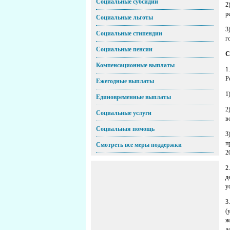
Социальные субсидии
2
р
Социальные льготы
3
Социальные стипендии
г
Социальные пенсии
С
Компенсационные выплаты
1
Р
Ежегодные выплаты
1
Единовременные выплаты
2
Социальные услуги
в
Социальная помощь
3
п
Смотреть все меры поддержки
2
2
д
у
3
(
ж
д