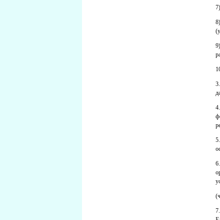
7
8
(
9
р
1
3
д
4
ф
р
5
о
6
о
у
(
7
Е