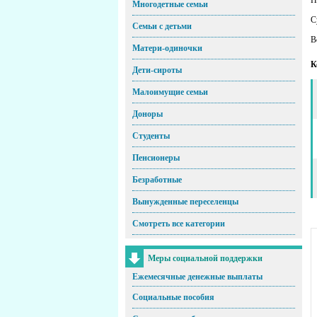
Многодетные семьи
С
Семьи с детьми
В
Матери-одиночки
К
Дети-сироты
Малоимущие семьи
Доноры
Студенты
Пенсионеры
Безработные
Вынужденные переселенцы
Смотреть все категории
Меры социальной поддержки
Ежемесячные денежные выплаты
Социальные пособия