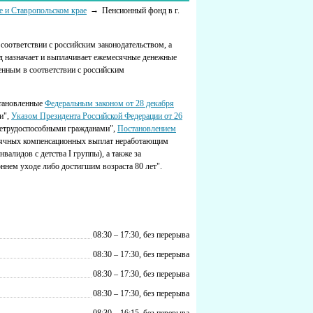
е и Ставропольском крае
Пенсионный фонд в г.
соответствии с российским законодательством, а
 назначает и выплачивает ежемесячные денежные
нным в соответствии с российским
становленные
Федеральным законом от 28 декабря
и",
Указом Президента Российской Федерации от 26
нетрудоспособными гражданами",
Постановлением
ячных компенсационных выплат неработающим
алидов с детства I группы), а также за
нем уходе либо достигшим возраста 80 лет".
08:30 – 17:30, без перерыва
08:30 – 17:30, без перерыва
08:30 – 17:30, без перерыва
08:30 – 17:30, без перерыва
08:30 – 16:15, без перерыва