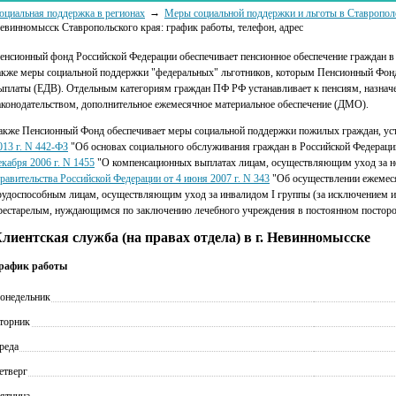
оциальная поддержка в регионах
Меры социальной поддержки и льготы в Ставропол
евинномысск Ставропольского края: график работы, телефон, адрес
енсионный фонд Российской Федерации обеспечивает пенсионное обеспечение граждан в 
акже меры социальной поддержки "федеральных" льготников, которым Пенсионный Фонд
ыплаты (ЕДВ). Отдельным категориям граждан ПФ РФ устанавливает к пенсиям, назначе
аконодательством, дополнительное ежемесячное материальное обеспечение (ДМО).
акже Пенсионный Фонд обеспечивает меры социальной поддержки пожилых граждан, у
013 г. N 442-ФЗ
"Об основах социального обслуживания граждан в Российской Федераци
екабря 2006 г. N 1455
"О компенсационных выплатах лицам, осуществляющим уход за 
равительства Российской Федерации от 4 июня 2007 г. N 343
"Об осуществлении ежемес
рудоспособным лицам, осуществляющим уход за инвалидом I группы (за исключением инв
рестарелым, нуждающимся по заключению лечебного учреждения в постоянном посторон
лиентская служба (на правах отдела) в г. Невинномысске
рафик работы
онедельник
торник
реда
етверг
ятница