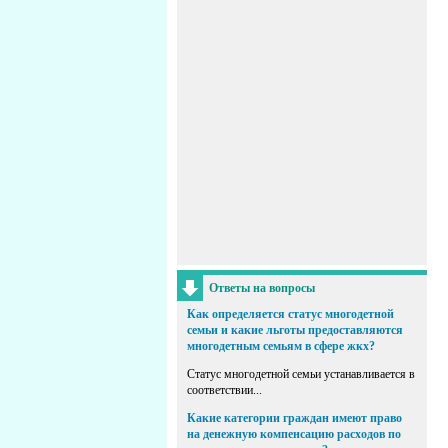
Ответы на вопросы
Как определяется статус многодетной
семьи и какие льготы предоставляются
многодетным семьям в сфере жкх?
Статус многодетной семьи устанавливается в
соответствии...
Какие категории граждан имеют право
на денежную компенсацию расходов по