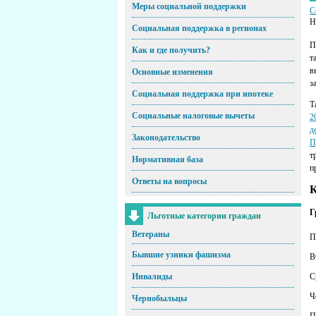
Меры социальной поддержки
С
Н
Социальная поддержка в регионах
П
Как и где получить?
т
в
Основные изменения
з
Социальная поддержка при ипотеке
Т
Социальные налоговые вычеты
2
д
Законодательство
П
т
Нормативная база
п
Ответы на вопросы
К
Г
Льготные категории граждан
Ветераны
П
Бывшие узники фашизма
В
С
Инвалиды
Ч
Чернобыльцы
П