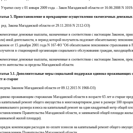
. Утратил силу с 01 января 2009 года. - Закон Магаданской области от 16.06.2008 N 1019
татья 5. Приостановление и прекращение осуществления ежемесячных денежных
в ред. Закона Магаданской области от 29.11.2016 N 2112-ОЗ)
жемесячные денежные выплаты, назначенные в соответствии с настоящим Законом, прио
или) иной деятельности, в период которой получатель подлежит обязательному пенсион
аконом от 15 декабря 2001 года N 167-ФЗ "Об обязательном пенсионном страховании в 
олучателя в стационарной организации социального обслуживания граждан, находящейся
жемесячные денежные выплаты, назначенные в соответствии с настоящим Законом, прек
есто жительства за пределы Магаданской области.
татья 5.1. Дополнительные меры социальной поддержки одиноко проживающих ст
ет и старше
введена Законом Магаданской области от 09.12.2015 N 1968-ОЗ)
диноко проживающим старожилам Магаданской области в возрасте 65 лет и старше пред
а капитальный ремонт общего имущества в многоквартирном доме в размере 100 процент
инимального размера взноса на капитальный ремонт на один квадратный метр общей пл
остановлением Правительства Магаданской области, и занимаемой общей площади жилы
анимаемой жилой площади).
орядок компенсации расходов по оплате взносов на капитальный ремонт общего имущес
остановлением Правительства Магаданской области.