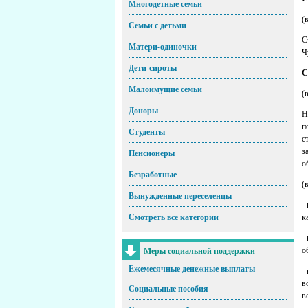
Многодетные семьи
(
Семьи с детьми
С
Матери-одиночки
Ч
Дети-сироты
С
Малоимущие семьи
(
Доноры
Н
п
Студенты
с
з
Пенсионеры
о
Безработные
(
Вынужденные переселенцы
-
Смотреть все категории
к
-
о
Меры социальной поддержки
Ежемесячные денежные выплаты
-
в
Социальные пособия
в