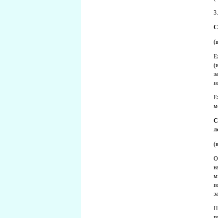
3
С
(
Е
(
з
п
Е
м
С
л
(
О
н
м
п
з
П
п