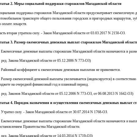
татья 2. Меры социальной поддержки старожилов Магаданской области
оциальная поддержка старожилов Магаданской области предусматривает ежемесячную д
втомобильном транспорте общего пользования городских и пригородных маршрутов, зу
о оплате лекарств.
асть вторая утратила силу. - Закон Магаданской области от 03.03.2017 N 2150-ОЗ.
татья 3. Размер ежемесячных денежных выплат старожилам Магаданской област
. Ежемесячные денежные выплаты старожилам Магаданской области назначаются в разме
в ред. Закона Магаданской области от 05.12.2006 N 773-ОЗ)
. Районный коэффициент к ежемесячным денежным выплатам не применяется.
. Размер ежемесячной денежной выплаты увеличивается (индексируется) в соответствии
юджете на очередной финансовый год и плановый период.
в ред. Законов Магаданской области от 05.12.2006 N 773-ОЗ, от 06.08.2013 N 1642-ОЗ)
татья 4. Порядок назначения и осуществления ежемесячных денежных выплат с
. Утратил силу. - Закон Магаданской области от 30.07.2014 N 1768-ОЗ.
. Ежемесячные денежные выплаты старожилам Магаданской области назначаются и выпл
остановлением Правительства Магаданской области.
в ред. Закона Магаданской области от 14.03.2014 N 1719-ОЗ)