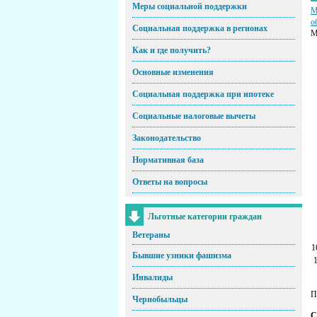
Меры социальной поддержки
М
о
Социальная поддержка в регионах
М
Как и где получить?
Основные изменения
Социальная поддержка при ипотеке
Социальные налоговые вычеты
Законодательство
Нормативная база
Ответы на вопросы
Льготные категории граждан
Ветераны
1
Бывшие узники фашизма
Инвалиды
П
Чернобыльцы
С