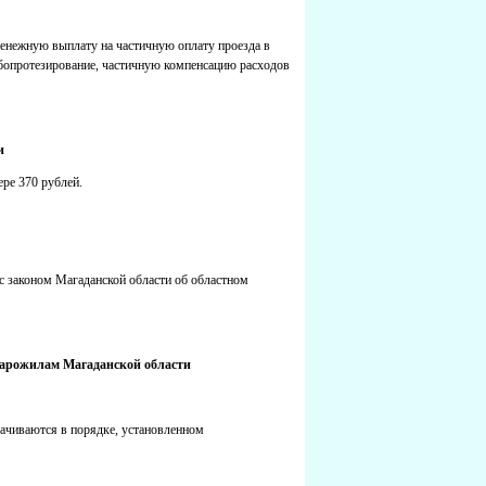
енежную выплату на частичную оплату проезда в
бопротезирование, частичную компенсацию расходов
и
ре 370 рублей.
 с законом Магаданской области об областном
тарожилам Магаданской области
ачиваются в порядке, установленном