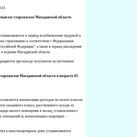
-ОЗ.
 выплат старожилам Магаданской области
станавливаются в период возобновления трудовой и
ному страхованию в соответствии с Федеральным
Российской Федерации", а также в период нахождения
 в ведении Магаданской области.
ращаются при выезде получателя на постоянное
арожилов Магаданской области в возрасте 65
оставляется компенсация расходов по оплате взносов
ов указанного взноса, рассчитанного исходя из
ощади жилого помещения в месяц, установленного
х помещений (в коммунальных квартирах -
тва в многоквартирном доме устанавливается