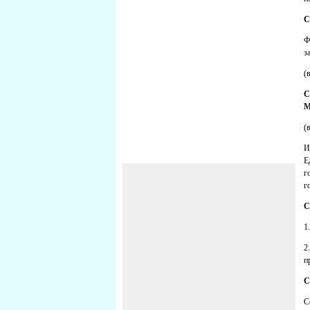
С
Ф
з
(
С
М
(
И
Е
г
г
С
1
2
п
С
С