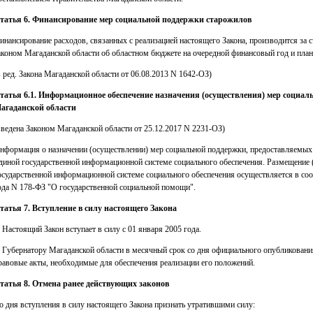
татья 6. Финансирование мер социальной поддержки старожилов
инансирование расходов, связанных с реализацией настоящего Закона, производится за 
аконом Магаданской области об областном бюджете на очередной финансовый год и пла
в ред. Закона Магаданской области от 06.08.2013 N 1642-ОЗ)
татья 6.1. Информационное обеспечение назначения (осуществления) мер социа
агаданской области
введена Законом Магаданской области от 25.12.2017 N 2231-ОЗ)
нформация о назначении (осуществлении) мер социальной поддержки, предоставляемых 
диной государственной информационной системе социального обеспечения. Размещение 
осударственной информационной системе социального обеспечения осуществляется в со
ода N 178-ФЗ "О государственной социальной помощи".
татья 7. Вступление в силу настоящего Закона
. Настоящий Закон вступает в силу с 01 января 2005 года.
. Губернатору Магаданской области в месячный срок со дня официального опубликовани
равовые акты, необходимые для обеспечения реализации его положений.
татья 8. Отмена ранее действующих законов
о дня вступления в силу настоящего Закона признать утратившими силу: