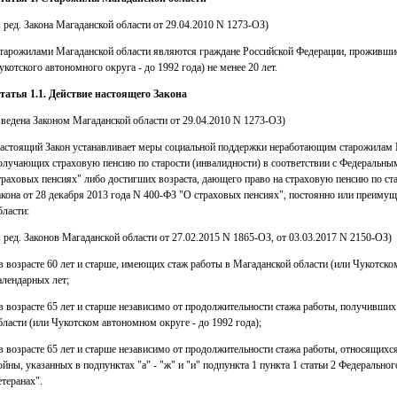
в ред. Закона Магаданской области от 29.04.2010 N 1273-ОЗ)
тарожилами Магаданской области являются граждане Российской Федерации, прожившие
укотского автономного округа - до 1992 года) не менее 20 лет.
татья 1.1. Действие настоящего Закона
введена Законом Магаданской области от 29.04.2010 N 1273-ОЗ)
астоящий Закон устанавливает меры социальной поддержки неработающим старожилам Ма
олучающих страховую пенсию по старости (инвалидности) в соответствии с Федеральным
траховых пенсиях" либо достигших возраста, дающего право на страховую пенсию по ста
акона от 28 декабря 2013 года N 400-ФЗ "О страховых пенсиях", постоянно или преим
бласти:
в ред. Законов Магаданской области от 27.02.2015 N 1865-ОЗ, от 03.03.2017 N 2150-ОЗ)
 в возрасте 60 лет и старше, имеющих стаж работы в Магаданской области (или Чукотско
алендарных лет;
 в возрасте 65 лет и старше независимо от продолжительности стажа работы, получивши
бласти (или Чукотском автономном округе - до 1992 года);
 в возрасте 65 лет и старше независимо от продолжительности стажа работы, относящихс
ойны, указанных в подпунктах "а" - "ж" и "и" подпункта 1 пункта 1 статьи 2 Федеральног
етеранах".