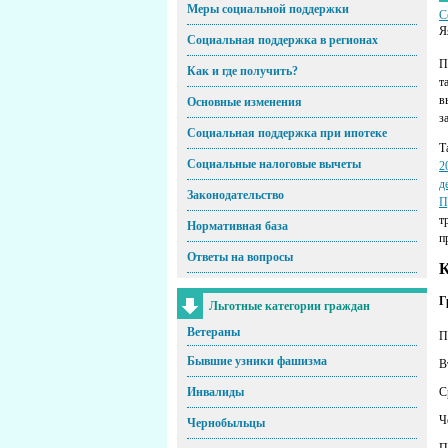
Меры социальной поддержки
С
Я
Социальная поддержка в регионах
П
Как и где получить?
т
в
Основные изменения
з
Социальная поддержка при ипотеке
Т
Социальные налоговые вычеты
2
д
Законодательство
П
т
Нормативная база
п
Ответы на вопросы
К
Г
Льготные категории граждан
Ветераны
П
Бывшие узники фашизма
В
С
Инвалиды
Ч
Чернобыльцы
П