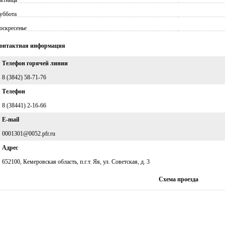
уббота
оскресенье
онтактная информация
Телефон горячей линии
8 (3842) 58-71-76
Телефон
8 (38441) 2-16-66
E-mail
0001301@0052.pfr.ru
Адрес
652100, Кемеровская область, п.г.т. Яя, ул. Советская, д. 3
Схема проезда