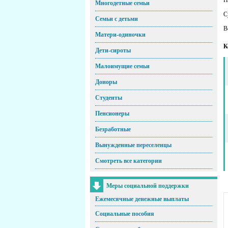
Многодетные семьи
С
Семьи с детьми
В
Матери-одиночки
К
Дети-сироты
Малоимущие семьи
Доноры
Студенты
Пенсионеры
Безработные
Вынужденные переселенцы
Смотреть все категории
Меры социальной поддержки
Ежемесячные денежные выплаты
Социальные пособия