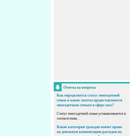
Ответы на вопросы
Как определяется статус многодетной
семьи и какие льготы предоставляются
многодетным семьям в сфере жкх?
Статус многодетной семьи устанавливается в
соответствии...
Какие категории граждан имеют право
на денежную компенсацию расходов по