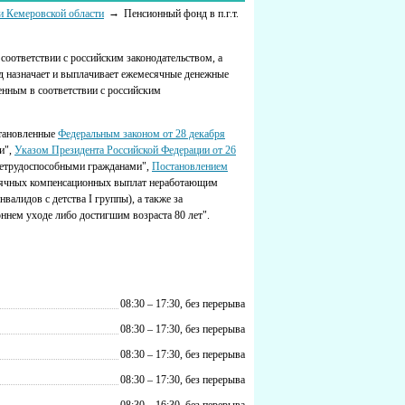
и Кемеровской области
Пенсионный фонд в п.г.т.
соответствии с российским законодательством, а
 назначает и выплачивает ежемесячные денежные
нным в соответствии с российским
становленные
Федеральным законом от 28 декабря
и",
Указом Президента Российской Федерации от 26
нетрудоспособными гражданами",
Постановлением
ячных компенсационных выплат неработающим
алидов с детства I группы), а также за
нем уходе либо достигшим возраста 80 лет".
08:30 – 17:30, без перерыва
08:30 – 17:30, без перерыва
08:30 – 17:30, без перерыва
08:30 – 17:30, без перерыва
08:30 – 16:30, без перерыва