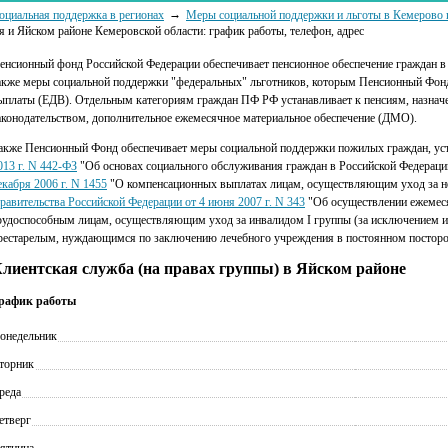
оциальная поддержка в регионах
Меры социальной поддержки и льготы в Кемерово 
я и Яйском районе Кемеровской области: график работы, телефон, адрес
енсионный фонд Российской Федерации обеспечивает пенсионное обеспечение граждан в 
акже меры социальной поддержки "федеральных" льготников, которым Пенсионный Фонд
ыплаты (ЕДВ). Отдельным категориям граждан ПФ РФ устанавливает к пенсиям, назначе
аконодательством, дополнительное ежемесячное материальное обеспечение (ДМО).
акже Пенсионный Фонд обеспечивает меры социальной поддержки пожилых граждан, у
013 г. N 442-ФЗ
"Об основах социального обслуживания граждан в Российской Федераци
екабря 2006 г. N 1455
"О компенсационных выплатах лицам, осуществляющим уход за 
равительства Российской Федерации от 4 июня 2007 г. N 343
"Об осуществлении ежемес
рудоспособным лицам, осуществляющим уход за инвалидом I группы (за исключением инв
рестарелым, нуждающимся по заключению лечебного учреждения в постоянном посторон
лиентская служба (на правах группы) в Яйском районе
рафик работы
онедельник
торник
реда
етверг
ятница