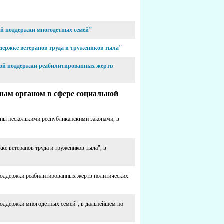
ной поддержки многодетных семей"
ддержке ветеранов труда и тружеников тыла"
ьной поддержки реабилитированных жертв
ым органом в сфере социальной
ны несколькими республиканскими законами, в
ке ветеранов труда и тружеников тыла", в
 поддержки реабилитированных жертв политических
поддержки многодетных семей", в дальнейшем по