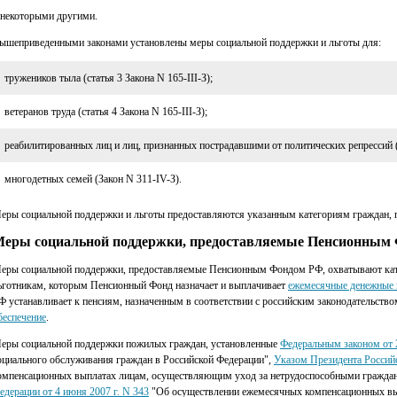
 некоторыми другими.
ышеприведенными законами установлены меры социальной поддержки и льготы для:
тружеников тыла (статья 3 Закона N 165-III-З);
ветеранов труда (статья 4 Закона N 165-III-З);
реабилитированных лиц и лиц, признанных пострадавшими от политических репрессий (З
многодетных семей (Закон N 311-IV-З).
еры социальной поддержки и льготы предоставляются указанным категориям граждан
еры социальной поддержки, предоставляемые Пенсионным
еры социальной поддержки, предоставляемые Пенсионным Фондом РФ, охватывают кат
ьготникам, которым Пенсионный Фонд назначает и выплачивает
ежемесячные денежные
Ф устанавливает к пенсиям, назначенным в соответствии с российским законодательств
беспечение
.
еры социальной поддержки пожилых граждан, установленные
Федеральным законом от 2
оциального обслуживания граждан в Российской Федерации",
Указом Президента Российс
омпенсационных выплатах лицам, осуществляющим уход за нетрудоспособными гражда
едерации от 4 июня 2007 г. N 343
"Об осуществлении ежемесячных компенсационных в