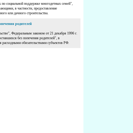
х по социальной поддержке многодетных семей",
ющими, в частности, предоставление
ого или дачного строительства.
опечения родителей
ьстве", Федеральным законом от 21 декабря 1996 г.
оставшихся без попечения родителей", в
ся расходными обязательствами субъектов РФ.