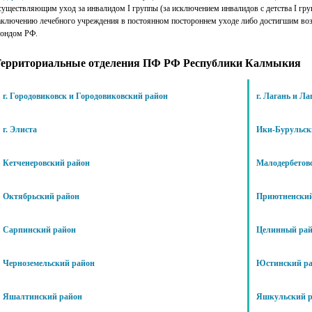
существляющим уход за инвалидом I группы (за исключением инвалидов с детства I гру
аключению лечебного учреждения в постоянном постороннем уходе либо достигшим воз
ондом РФ.
ерриториальные отделения ПФ РФ Республики Калмыкия
г. Городовиковск и Городовиковский район
г. Лагань и Л
г. Элиста
Ики-Бурульск
Кетченеровский район
Малодербетов
Октябрьский район
Приютненский
Сарпинский район
Целинный ра
Черноземельский район
Юстинский р
Яшалтинский район
Яшкульский 