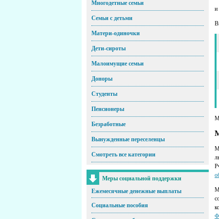
Многодетные семьи
и
Семьи с детьми
В
Матери-одиночки
Дети-сироты
Малоимущие семьи
Доноры
Студенты
Пенсионеры
М
Безработные
М
Вынужденные переселенцы
М
Смотреть все категории
л
Р
о
Меры социальной поддержки
М
Ежемесячные денежные выплаты
с
Социальные пособия
к
Ф