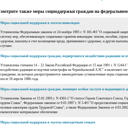
мотрите также меры соцподдержки граждан на федеральном
Меры социальной поддержки и льготы инвалидам
Установлены Федеральным законом от 24 ноября 1995 г. N 181-ФЗ "О социальной защи
систему мер, обеспечивающую социальные гарантии инвалидам: пенсии, пособия, страх
здоровья, выплаты в счет возмещения вреда, причиненного здоровью, и другие выплат
случаях.
Меры социальной поддержки граждан, подвергшихся воздействию радиации всл
Установлены статьями 14 – 22 Закона Российской Федерации от 15 мая 1991 г. N 1244-I
воздействию радиации вследствие катастрофы на Чернобыльской АЭС" и включают сис
гражданам, на которых распространяются законодательно установленные меры социальн
после 26 апреля 1986 года.
Меры социальной поддержки граждан, имеющих особые заслуги и выдающиеся 
Установлены Законом от 15.01.1993 г. N 4301-I "О статусе Героев Советского Союза, Г
ордена Славы", Федеральным законом от 9.01.1997 г. N 5-ФЗ "О предоставлении социа
полным кавалерам ордена Трудовой Славы", а также Федеральным Законом от 4.03.200
ежемесячное материальное обеспечение.
Меры социальной поддержки и льготы многодетным семьям