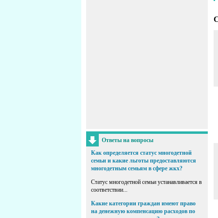
С
Ответы на вопросы
Как определяется статус многодетной
семьи и какие льготы предоставляются
многодетным семьям в сфере жкх?
Статус многодетной семьи устанавливается в
соответствии...
Какие категории граждан имеют право
на денежную компенсацию расходов по