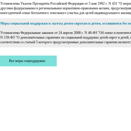
Установлены Указом Президента Российской Федерации от 5 мая 1992 г. N 431 "О мера
другими федеральными и региональными нормативно-правовыми актами, предусматрива
многодентной семье бесплатного земельного участка для целей индивидуального жилищн
Меры социальной поддержки и льготы детям-сиротам и детям, оставшимся без п
Установлены Федеральным законом от 24 апреля 2008 г. N 48-ФЗ "Об опеке и попечител
N 159-ФЗ "О дополнительных гарантиях по социальной поддержке детей-сирот и детей, 
соответствии со статьей 5 которого предусмотренные дополнительные гарантии являют
Все меры соцподдержки