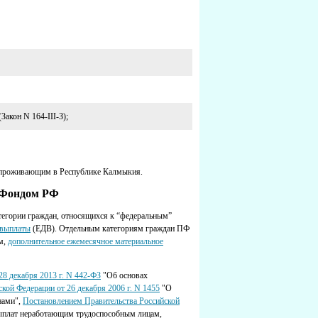
акон N 164-III-З);
, проживающим в Республике Калмыкия.
 Фондом РФ
егории граждан, относящихся к “федеральным”
 выплаты
(ЕДВ). Отдельным категориям граждан ПФ
ом,
дополнительное ежемесячное материальное
8 декабря 2013 г. N 442-ФЗ
"Об основах
кой Федерации от 26 декабря 2006 г. N 1455
"О
нами",
Постановлением Правительства Российской
ыплат неработающим трудоспособным лицам,