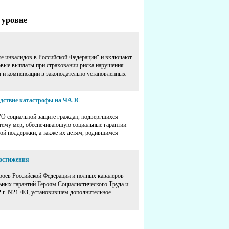
 уровне
те инвалидов в Российской Федерации" и включают
овые выплаты при страховании риска нарушения
ы и компенсации в законодательно установленных
едствие катастрофы на ЧАЭС
 "О социальной защите граждан, подвергшихся
тему мер, обеспечивающую социальные гарантии
ой поддержки, а также их детям, родившимся
достижения
ероев Российской Федерации и полных кавалеров
льных гарантий Героям Социалистического Труда и
2 г. N21-ФЗ, установившем дополнительное