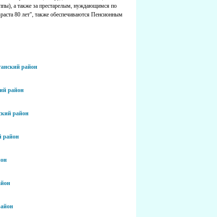
ппы), а также за престарелым, нуждающимся по
раста 80 лет", также обеспечиваются Пенсионным
аганский район
ий район
ский район
 район
йон
айон
район