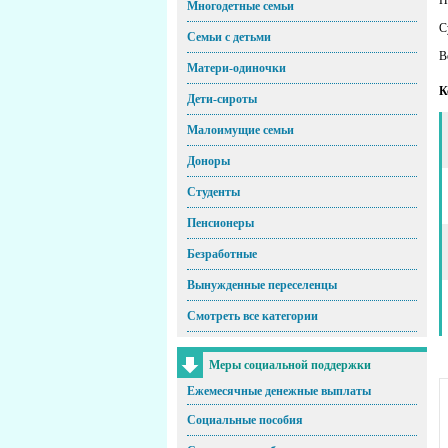
Многодетные семьи
С
Семьи с детьми
В
Матери-одиночки
К
Дети-сироты
Малоимущие семьи
Доноры
Студенты
Пенсионеры
Безработные
Вынужденные переселенцы
Смотреть все категории
Меры социальной поддержки
Ежемесячные денежные выплаты
Социальные пособия