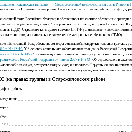
оциальная поддержка в регионах
Меры социальной поддержки и льготы в Рязани и Р
тарожилово и Старожиловском районе Рязанской области: график работы, телефон, адре
енсионный фонд Российской Федерации обеспечивает пенсионное обеспечение граждан в 
акже меры социальной поддержки "федеральных" льготников, которым Пенсионный Фонд
ыплаты (ЕДВ). Отдельным категориям граждан ПФ РФ устанавливает к пенсиям, назначе
аконодательством, дополнительное ежемесячное материальное обеспечение (ДМО).
акже Пенсионный Фонд обеспечивает меры социальной поддержки пожилых граждан, у
013 г. N 442-ФЗ
"Об основах социального обслуживания граждан в Российской Федераци
екабря 2006 г. N 1455
"О компенсационных выплатах лицам, осуществляющим уход за 
равительства Российской Федерации от 4 июня 2007 г. N 343
"Об осуществлении ежемес
рудоспособным лицам, осуществляющим уход за инвалидом I группы (за исключением инв
рестарелым, нуждающимся по заключению лечебного учреждения в постоянном посторон
С (на правах группы) в Старожиловском районе
рафик работы
онедельник
торник
реда
етверг
ятница
08:00 – 