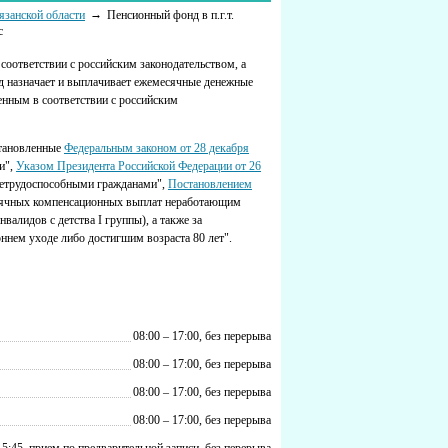
язанской области
Пенсионный фонд в п.г.т.
с
соответствии с российским законодательством, а
 назначает и выплачивает ежемесячные денежные
нным в соответствии с российским
становленные
Федеральным законом от 28 декабря
и",
Указом Президента Российской Федерации от 26
нетрудоспособными гражданами",
Постановлением
ячных компенсационных выплат неработающим
алидов с детства I группы), а также за
нем уходе либо достигшим возраста 80 лет".
08:00 – 17:00, без перерыва
08:00 – 17:00, без перерыва
08:00 – 17:00, без перерыва
08:00 – 17:00, без перерыва
15:45, прием по предварительной записи, без перерыва