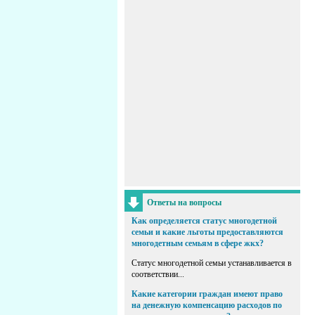
Ответы на вопросы
Как определяется статус многодетной
семьи и какие льготы предоставляются
многодетным семьям в сфере жкх?
Статус многодетной семьи устанавливается в
соответствии...
Какие категории граждан имеют право
на денежную компенсацию расходов по