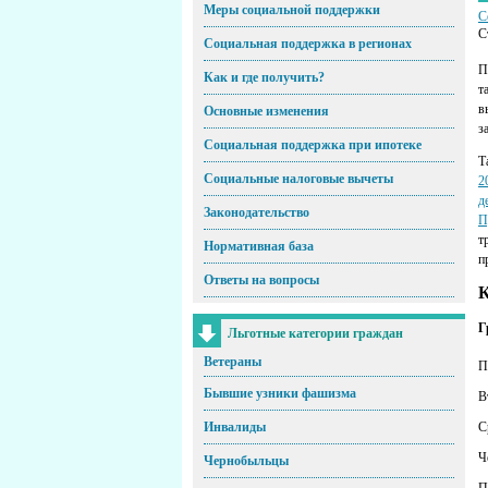
Меры социальной поддержки
С
С
Социальная поддержка в регионах
П
Как и где получить?
т
в
Основные изменения
з
Социальная поддержка при ипотеке
Т
Социальные налоговые вычеты
2
д
Законодательство
П
т
Нормативная база
п
Ответы на вопросы
К
Г
Льготные категории граждан
Ветераны
П
Бывшие узники фашизма
В
С
Инвалиды
Ч
Чернобыльцы
П